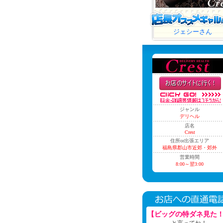
ジェシーさん
ジャンル
デリヘル
店名
Crest
住所or出張エリア
福島県郡山市近郊・郊外
営業時間
8:00～翌3:00
【ビッグの特ダネ見た