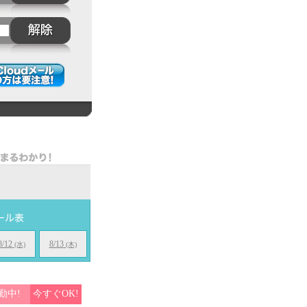
8/12
8/13
(水)
(木)
勤中!
今すぐOK!