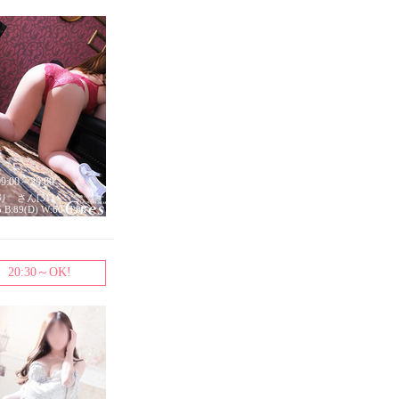
09:00～20:00
り さん[31]
5 B:89(D) W:60 H:88
20:30～OK!