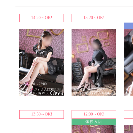
14:20～OK!
13:20～OK!
12:00～22:00
12:00～23:00
理沙（りさ）さん[33]
双葉（ふたば...[25]
秋恵（
T:157 B:86(B) W:56 H:88
T:154 B:88(F) W:57 H:88
T:16
13:50～OK!
12:00～OK!
体験入店