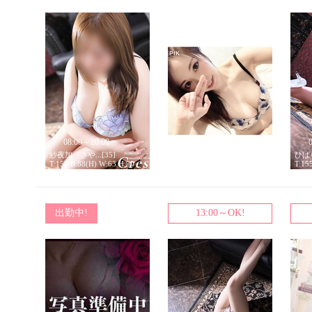
08:00～20:00
08:00～26:00
紗夜加（さや...[35]
香里奈（かり...[32]
ひば
T:152 B:88(H) W:63 H:90
T:164 B:89(D) W:57 H:88
T:15
出勤中!
13:00～OK!