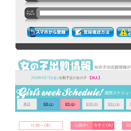
2026年8月7日(金)
出勤予定の女の子
【28人】
本日
8/8
8/9
8/10
8/11
(土)
(日)
(月)
(火)
11:00～OK!
出勤中!
今すぐOK!
出