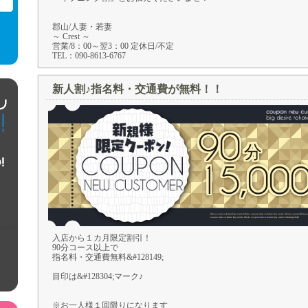
郡山/人妻・若妻
～ Crest ～
営業/8：00～翌3：00 定休日/不定
TEL：090-8613-6767
新人割♪指名料・交通費が無料！！
90
15,00
入店から１カ月限定割引！
90分コース以上で
指名料・交通費無料&#128149;
目印は&#128304;マーク♪
※お一人様１回限りになります