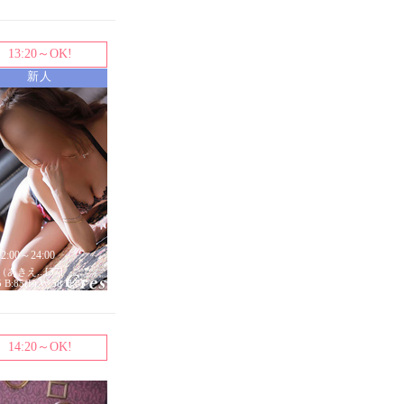
13:20～OK!
新人
12:00～24:00
あきえ...[37]
5 B:85(F) W:58 H:85
14:20～OK!