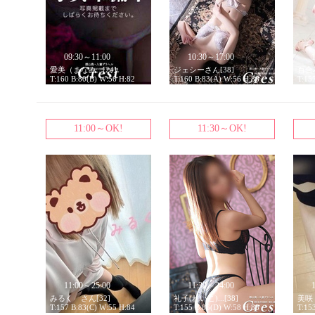
09:30～11:00
10:30～17:00
愛美（まなみ...[24]
ジェシーさん[38]
百合花
T:160 B:80(B) W:56 H:82
T:160 B:83(A) W:56 H:86
T:15
11:00～OK!
11:30～OK!
11:00～25:00
11:30～24:00
みるく さん[32]
礼子(れいこ)...[38]
美咲（
T:157 B:83(C) W:55 H:84
T:155 B:86(D) W:58 H:88
T:15