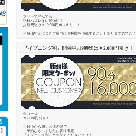
フリーで呼んでも
絶対ハズレない最強店！！
交通費込み￥10.000円ポッキリ！！
※特価料金につきご案内にお時間を頂戴することもありますのでご了
『イブニング割』開催中♪19時迄は￥2.000円引き！
90
16,00
全コース
￥2.000円引き！
※只今から19：00迄の間で
！】
ご予約なさいましたお客様限定。
『イブニング割』とお伝えくださいませ！