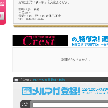
お電話にて『新人割』とお伝えください
郡山/人妻・若妻
～ Crest ～
営業/8：00～翌3：00 定休日/不定
TEL：090-8613-6767
記事がありません。