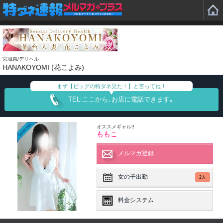
宮城県/デリヘル
HANAKOYOMI (花こよみ)
まず【ビッグの特ダネ見た！】と言ってね！
TEL:ここから､お店に電話できます｡
オススメギャル!!
ももこ
メルマガ登録
女の子出勤
2人
料金システム