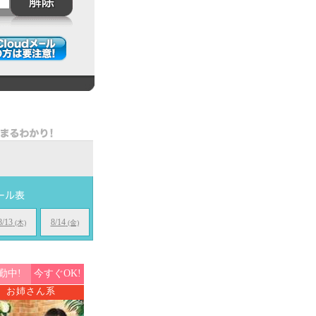
8/13
8/14
(木)
(金)
勤中!
今すぐOK!
お姉さん系