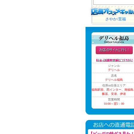
さやか/至福
ジャンル
デリヘル
店名
デリヘル福島
住所or出張エリア
福島駅前、西インター、南福島
飯坂、安達、伊達
営業時間
10:00～翌2：00
【ビッグの特ダネ見た