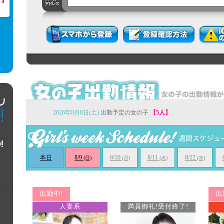
2026年8月8日(土)
出勤予定の女の子
【5人】
本日
8/9
8/10
8/11
8/12
(日)
(月)
(火)
(水)
出勤中!
出
人妻系
満員御礼!受付終了!