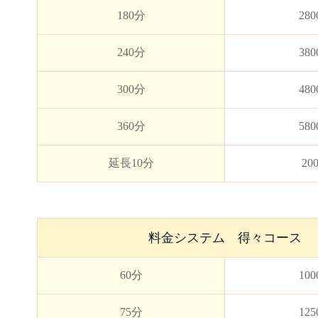
180分
28
240分
38
300分
48
360分
58
延長10分
20
料金システム 得々コース
60分
10
75分
12