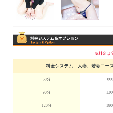
12:00～22:00
14:30～22:30
さら/得々[30]
さやか/至福[28]
T:155 B:89(F) W:59 H:88
T:159 B:86(D) W:57 H:85
※料金は
料金システム 人妻、若妻コー
60分
80
90分
13
120分
18