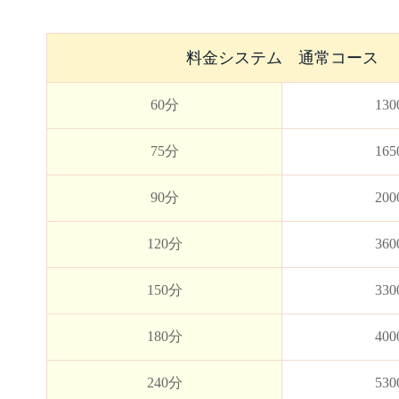
料金システム 通常コース
60分
13
75分
16
90分
20
120分
36
150分
33
180分
40
240分
53