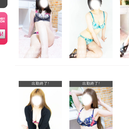
11:00～23:00
16:00～26:00
小花/得々[48]
指原/通常[25]
広末/
T:151 B:83(C) W:56 H:86
T:152 B:86(E) W:56 H:84
T:16
出勤終了!
出勤終了!