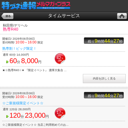
タイムサービス
秋田県/デリヘル
熟専R40
開催日/ 2026年08月08日
9
44
27
残り
時間
分
秒
10:00～16:00
受付時間/
限定
熟専割！ビッグ限定！
通常 60分 14,000円
42
60
8,000
％
分
円
★☆熟専R40☆★ 『限定イベント』 濃厚大集合 ...
内容を詳しく見る
開催日/ 2026年08月08日
9
44
27
残り
時間
分
秒
10:00～16:00
受付時間/
限定
☆ご新規様限定イベント☆
通常 120分 28,000円
17
120
23,000
％
分
円
☆ご新規様限定イベント☆ 当店ご利用初めてのお...