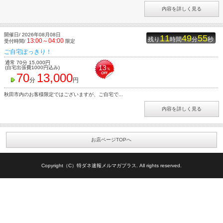
内容を詳しく見る
開催日/ 2026年08月08日
11
49
55
残り
時間
分
秒
13:00～04:00
受付時間/
限定
ご自宅ぽっきり！
通常 70分 15,000円
13
(自宅出張費1000円込み)
％
70
13,000
分
円
秋田市内のお客様限定ではございますが、ご自宅で...
内容を詳しく見る
お店ページTOPへ
Copyright（C）特ダネ速報メルマガプラス. All rights reserved.