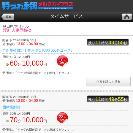
タイムサービス
秋田県/デリヘル
淫乱人妻同好会
開催日/ 2026年08月08日
11
49
55
残り
時間
分
秒
13:00～04:00
受付時間/
限定
ご新規様限定！超お得なお試し60分コース♪
通常 60分 12,000円
16
60
10,000
％
分
円
受付時に「ビッグの新規割で」とお伝えください♪ ...
内容を詳しく見る
開催日/ 2026年08月08日
11
49
55
残り
時間
分
秒
13:00～04:00
受付時間/
限定
団体様割引！
通常 70分 14,000円
28
70
10,000
％
分
円
受付時に「ビッグの団体割で」とお伝えください。 ...