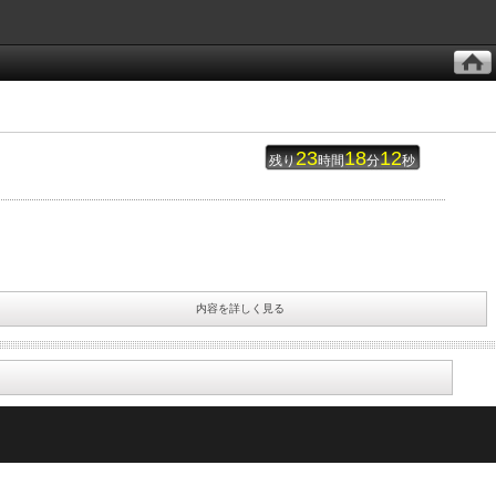
23
18
12
残り
時間
分
秒
内容を詳しく見る