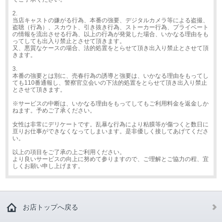
2.
当店キャストの嫌がる行為、本番の強要、デジタルカメラ等による盗撮、
盗聴（行為）、スカウト、引き抜き行為、ストーカー行為、プライベート
の情報を流出させる行為、以上の行為が発覚した場合、いかなる理由をも
ってしても出入り禁止とさせて頂きます。
又、悪質なケースの場合、法的処置をとらせて頂き出入り禁止とさせて頂
きます。
3.
本番の強要とは別に、売春行為の誘導と強要は、いかなる理由をもってし
ても110番通報し、警察官立会いの下法的処置をとらせて頂き出入り禁止
とさせて頂きます。
※サービスの中断は、いかなる理由をもってしてもご利用料金を返金しか
ねます。予めご了承ください。
女性は非常にデリケートです。乱暴な行為により粘膜等が傷つくと数日に
亘りお仕事ができなくなってしまいます。是非優しく接してあげてくださ
い。
以上の項目をご了承の上ご利用ください。
より良いサービスの向上に努めて参りますので、ご理解とご協力の程、宜
しくお願い申し上げます。
お店トップへ戻る