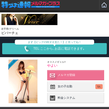
岩手県/デリヘル
ビバーチェ
まず【ビッグの特ダネ見た！】と言ってね！
TEL:ここから､お店に電話できます｡
オススメギャル!!
やよい
メルマガ登録
女の子出勤
3人
料金システム