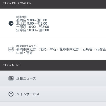
SHOP INFORMATION
[営業時間]
盛岡店 9:00～翌3:00
北上店 9:00～翌3:00
一関店 10:00～翌3:00
沿岸店 10:00～翌3:00
[住所or出張エリア]
盛岡市内近郊・滝沢・雫石・花巻市内近郊・石鳥谷・花巻温
山田・宮古
SHOP MENU
速報ニュース
タイムサービス