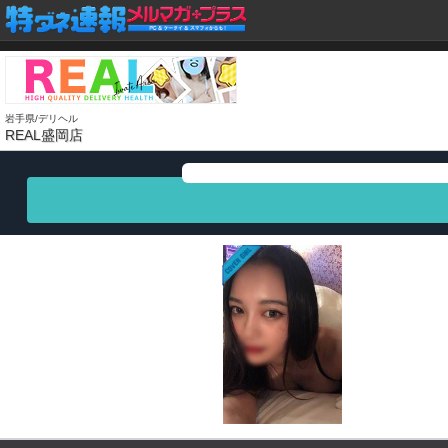
岩手県/デリヘル
REAL盛岡店