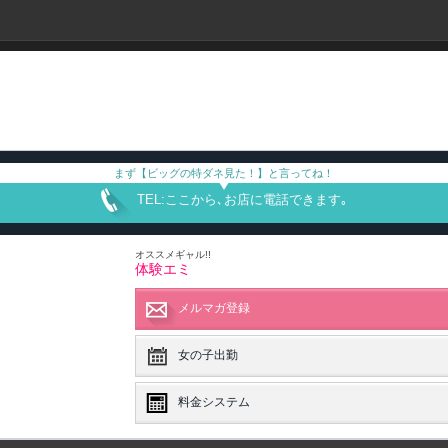
まず【ビッグの特ダネ見た！】と言ってね！
TEL:ここから､お店に電話できます｡
オススメギャル!!
体験エミ
メルマガ登録
女の子出勤
料金システム