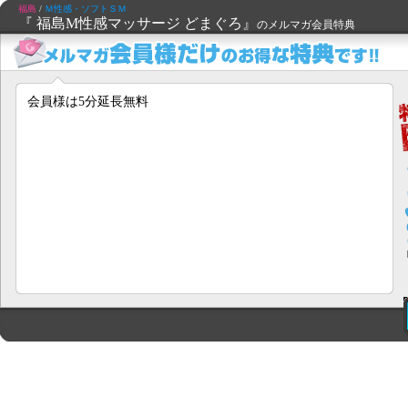
福島
/
Ｍ性感・ソフトＳＭ
『 福島M性感マッサージ どまぐろ』
のメルマガ会員特典
会員様は5分延長無料