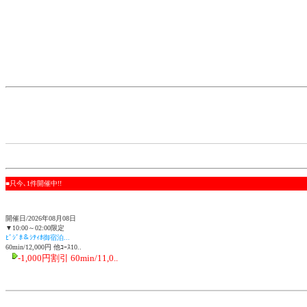
■只今､1件開催中!!
開催日/2026年08月08日
▼10:00～02:00限定
ﾋﾞｼﾞﾎ＆ｼﾃｨﾎ御宿泊...
60min/12,000円 他ｺｰｽ10..
-1,000円割引 60min/11,0..