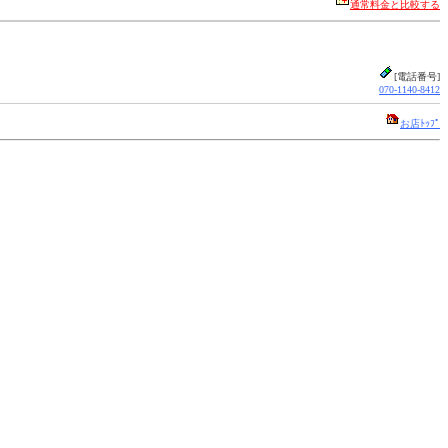
通常料金と比較する
[電話番号]
070-1140-8412
お店ﾄｯﾌﾟ