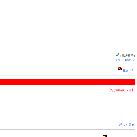
[電話番号]
070-1140-8412
お店ﾄｯﾌﾟ
【あと04時間14分】
詳しく見る