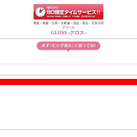
青森／青森・弘前・大釈迦・浅虫・黒石・五所川原
デリヘル
GLOSS -グロス-