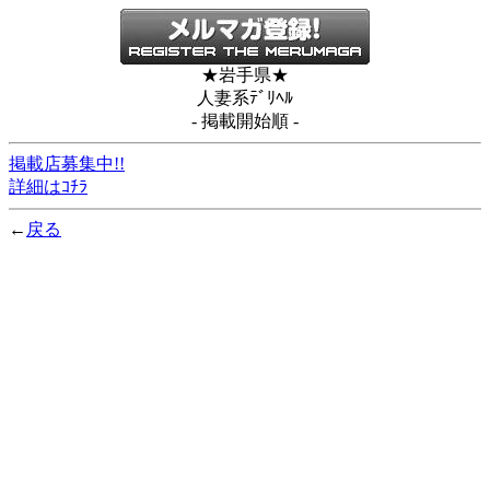
★岩手県★
人妻系ﾃﾞﾘﾍﾙ
- 掲載開始順 -
掲載店募集中!!
詳細はｺﾁﾗ
←
戻る